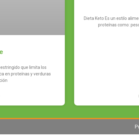
Dieta Keto Es un estilo alime
proteínas como: pesc
le
estringido que limita los
ca en proteínas y verduras
ción
S
P