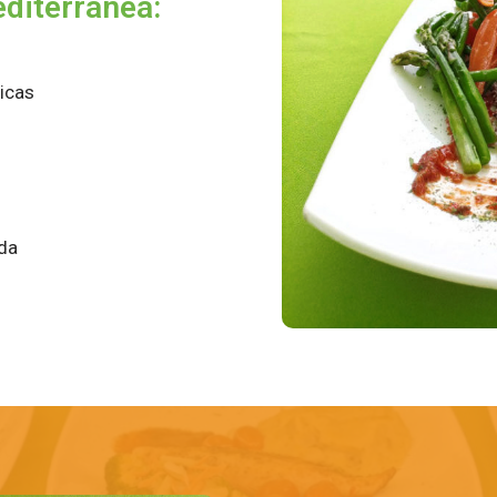
editerránea:
icas
ida